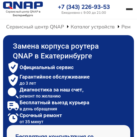
+7 (343) 226-93-53
Сервисный центр QNAP
в
Ежедневно с 9:00 до 21:00
Екатеринбурге
Сервисный центр QNAP
Каталог устройств
Ремон
Замена корпуса роутера
QNAP в Екатеринбурге
Официальный сервис
Гарантийное обслуживание
до 3 лет
Диагностика за наш счет,
ремонт по желанию
Бесплатный выезд курьера
в день обращения
Срочный ремонт
от 35 минут
Бесплатная консультация со