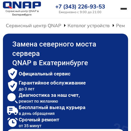
+7 (343) 226-93-53
Сервисный центр QNAP
в
Ежедневно с 9:00 до 21:00
Екатеринбурге
Сервисный центр QNAP
Каталог устройств
Ремон
Замена северного моста
сервера
QNAP в Екатеринбурге
Официальный сервис
Гарантийное обслуживание
до 3 лет
Диагностика за наш счет,
ремонт по желанию
Бесплатный выезд курьера
в день обращения
Срочный ремонт
от 35 минут