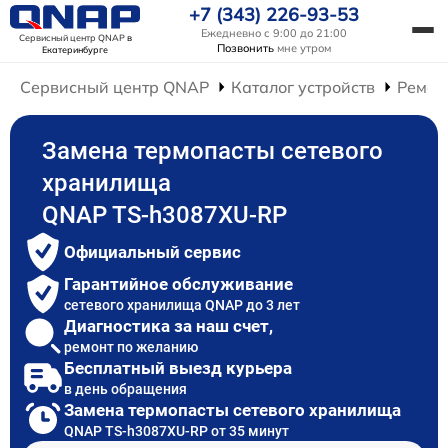
+7 (343) 226-93-53
Ежедневно с 9:00 до 21:00
Сервисный центр QNAP
в
Позвонить
мне утром
Екатеринбурге
Сервисный центр QNAP
Каталог устройств
Ремон
Замена термопасты сетевого
хранилища
QNAP TS-h3087XU-RP
Официальный сервис
Гарантийное обслуживание
сетевого хранилища QNAP до 3 лет
Диагностика за наш счет,
ремонт по желанию
Бесплатный выезд курьера
в день обращения
Замена термопасты сетевого хранилища
QNAP TS-h3087XU-RP от 35 минут